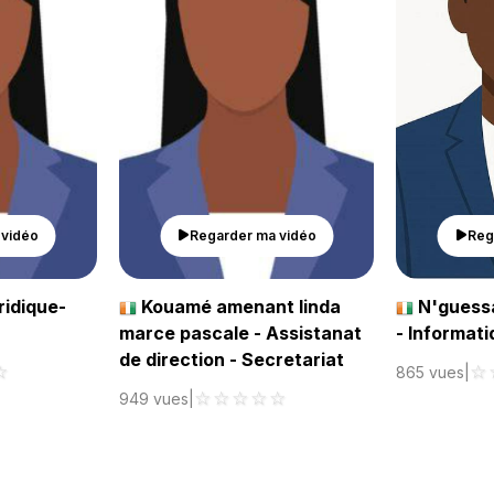
 vidéo
Regarder ma vidéo
Reg
ridique-
Kouamé amenant linda
N'guessa
marce pascale - Assistanat
- Informat
de direction - Secretariat
☆
☆
865 vues
|
☆
☆
☆
☆
☆
949 vues
|