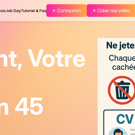
Connexion
Créer ma vidéo
ois
Job Day
Tutoriel & Faq
nt, Votre
n 45