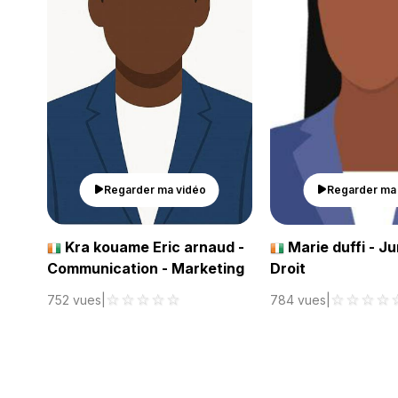
Regarder ma vidéo
Regarder ma
Kra kouame Eric arnaud -
Marie duffi - Ju
Communication - Marketing
Droit
☆
☆
☆
☆
☆
☆
☆
☆
☆
752 vues
|
784 vues
|