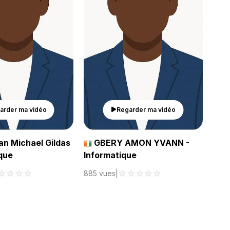
arder ma vidéo
Regarder ma vidéo
n Michael Gildas
GBERY AMON YVANN -
T
ique
Informatique
And
hum
☆
☆
☆
☆
☆
☆
☆
☆
☆
885 vues
|
980 