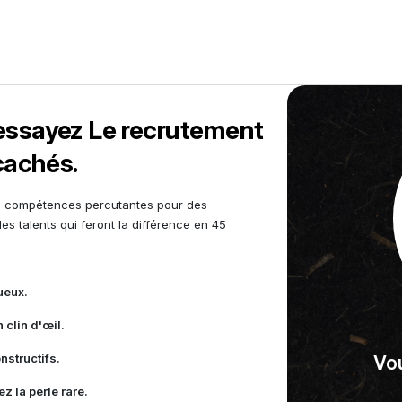
 essayez Le recrutement
 cachés.
de compétences percutantes pour des
les talents qui feront la différence en 45
ueux.
 clin d'œil.
nstructifs.
Vou
z la perle rare.